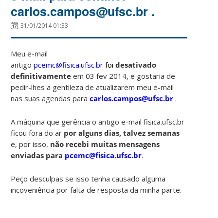
carlos.campos@ufsc.br .
31/01/2014 01:33
Meu e-mail
antigo
pcemc@fisica.ufsc.br
foi
desativado
definitivamente
em 03 fev 2014, e gostaria de
pedir-lhes a gentileza de atualizarem meu e-mail
nas suas agendas para
carlos.campos@ufsc.br
.
A máquina que gerência o antigo e-mail fisica.ufsc.br
ficou fora do ar
por alguns dias, talvez semanas
e, por isso,
não recebi muitas mensagens
enviadas para
pcemc@fisica.ufsc.br
.
Peço desculpas se isso tenha causado alguma
incoveniência por falta de resposta da minha parte.