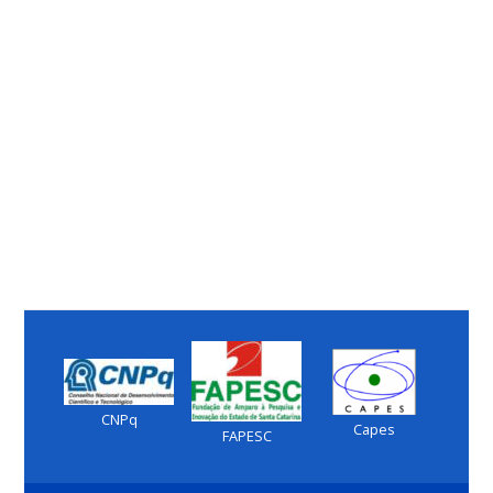
CNPq
Capes
FAPESC