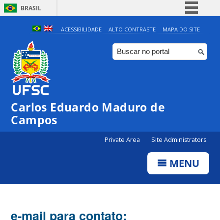
BRASIL
Simplifique!
ACESSIBILIDADE
ALTO CONTRASTE
MAPA DO SITE
Comunica BR
Participe
Acesso à informação
Legislação
Carlos Eduardo Maduro de
Canais
Campos
Private Area
Site Administrators
MENU
e-mail para contato: