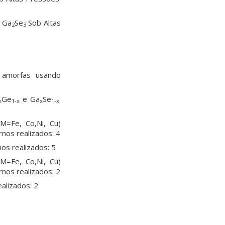
e Ga
Se
Sob Altas
2
3
 amorfas usando
Ge
e Ga
Se
.
x
1-x
x
1-x
M=Fe, Co,Ni, Cu)
rnos realizados: 4
os realizados: 5
M=Fe, Co,Ni, Cu)
rnos realizados: 2
alizados: 2