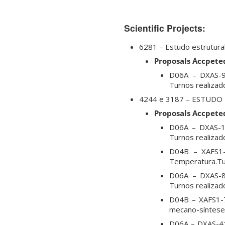
Scientific Projects:
6281 – Estudo estrutura
Proposals Accpete
D06A – DXAS-9
Turnos realizad
4244 e 3187 – ESTUDO
Proposals Accpete
D06A – DXAS-10
Turnos realizad
D04B – XAFS1-5
Temperatura.Tur
D06A – DXAS-8
Turnos realizad
D04B – XAFS1-7
mecano-síntese.
D06A – DXAS-41