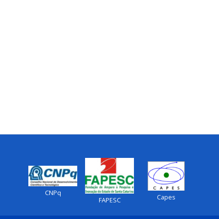
CNPq
Capes
FAPESC