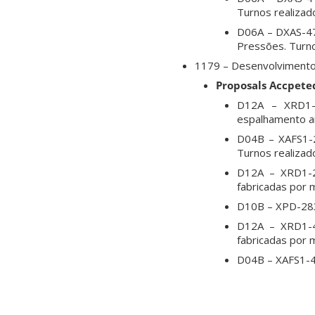
Turnos realizad
D06A – DXAS-47
Pressões. Turno
1179 – Desenvolvimento
Proposals Accpete
D12A – XRD1-1
espalhamento an
D04B – XAFS1-2
Turnos realizad
D12A – XRD1-24
fabricadas por m
D10B – XPD-2839
D12A – XRD1-41
fabricadas por m
D04B – XAFS1-4