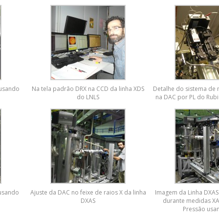
 usando
Na tela padrão DRX na CCD da linha XDS
Detalhe do sistema de
do LNLS
na DAC por PL do Rubi
 usando
Ajuste da DAC no feixe de raios X da linha
Imagem da Linha DXAS
DXAS
durante medidas XA
Pressão usa