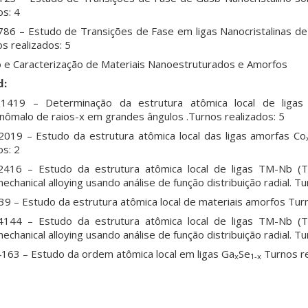
os: 4
86 – Estudo de Transições de Fase em ligas Nanocristalinas d
s realizados: 5
 e Caracterização de Materiais Nanoestruturados e Amorfos
d:
419 – Determinação da estrutura atômica local de ligas
ômalo de raios-x em grandes ângulos .Turnos realizados: 5
019 – Estudo da estrutura atômica local das ligas amorfas Co
os: 2
16 – Estudo da estrutura atômica local de ligas TM-Nb (T
echanical alloying usando análise de função distribuição radial. Tu
 – Estudo da estrutura atômica local de materiais amorfos Turn
44 – Estudo da estrutura atômica local de ligas TM-Nb (T
echanical alloying usando análise de função distribuição radial. Tu
163 – Estudo da ordem atômica local em ligas Ga
Se
Turnos re
x
1-x