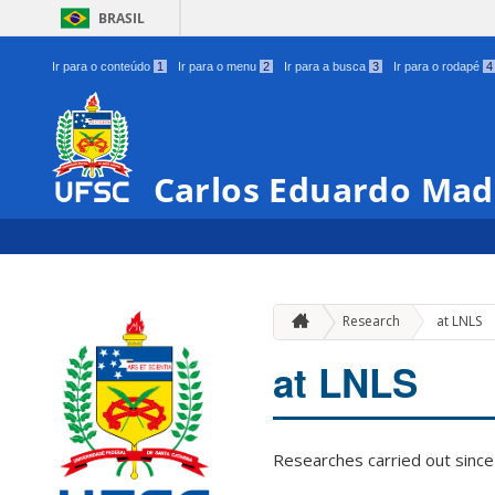
BRASIL
Ir para o conteúdo
1
Ir para o menu
2
Ir para a busca
3
Ir para o rodapé
4
Carlos Eduardo Ma
Research
at LNLS
at LNLS
Researches carried out since 