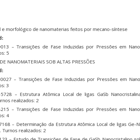
l e morfológico de nanomaterias feitos por mecano-síntese
d:
013 – Transições de Fase Induzidas por Pressões em Nanoc
os: 5
 DE NANOMATERIAIS SOB ALTAS PRESSÕES
d:
027 – Transições de Fase Induzidas por Pressões em Nanoc
os: 3
728 – Estrutura Atômica Local de ligas GaSb Nanocristali
nos realizados: 2
215 – Transições de Fase Induzidas por Pressões em Nanoc
os: 4
168 – Determinação da Estrutura Atômica Local de ligas Ge-N
 Turnos realizados: 2
23 – Estudo de Transições de Fase de GaSb Nanocristalino so