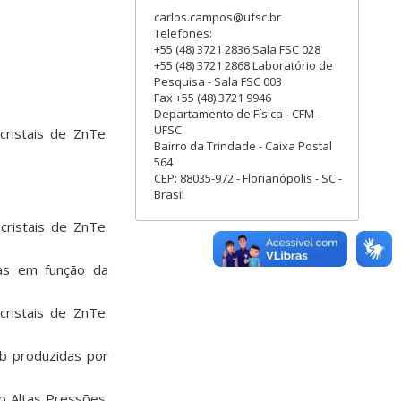
carlos.campos@ufsc.br
Telefones:
+55 (48) 3721 2836 Sala FSC 028
+55 (48) 3721 2868 Laboratório de
Pesquisa - Sala FSC 003
Fax +55 (48) 3721 9946
Departamento de Física - CFM -
UFSC
ristais de ZnTe.
Bairro da Trindade - Caixa Postal
564
CEP: 88035-972 - Florianópolis - SC -
Brasil
ristais de ZnTe.
nas em função da
ristais de ZnTe.
b produzidas por
b Altas Pressões.