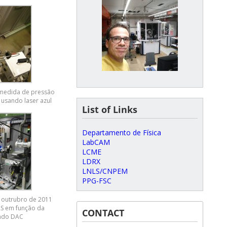
 medida de pressão
 usando laser azul
List of Links
Departamento de Física
LabCAM
LCME
LDRX
LNLS/CNPEM
PPG-FSC
 outrubro de 2011
S em função da
CONTACT
ndo DAC