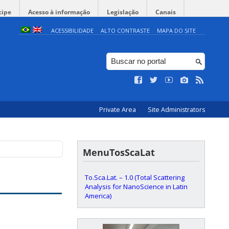
cipe
Acesso à informação
Legislação
Canais
ACESSIBILIDADE
ALTO CONTRASTE
MAPA DO SITE
Private Area
Site Administrators
MenuTosScaLat
To.Sca.Lat. – 1.0 (Total Scattering
Analysis for NanoScience in Latin
America)