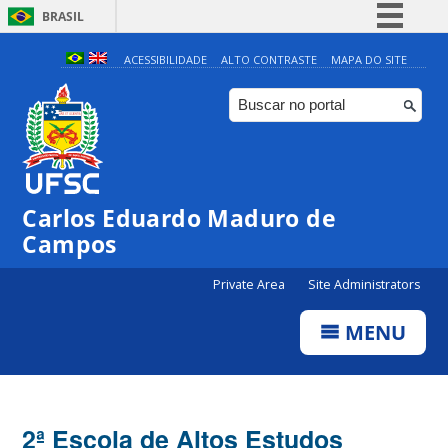
BRASIL
Simplifique!
ACESSIBILIDADE
ALTO CONTRASTE
MAPA DO SITE
Comunica BR
Participe
Acesso à informação
Legislação
Carlos Eduardo Maduro de
Canais
Campos
Private Area
Site Administrators
MENU
2ª Escola de Altos Estudos