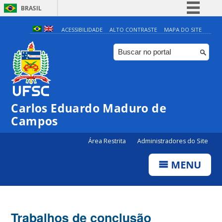
BRASIL
Simplifique!
ACESSIBILIDADE
ALTO CONTRASTE
MAPA DO SITE
Comunica BR
Participe
Acesso à informação
Legislação
Carlos Eduardo Maduro de
Canais
Campos
Área Restrita
Administradores do Site
MENU
Trabalhos de conclusão