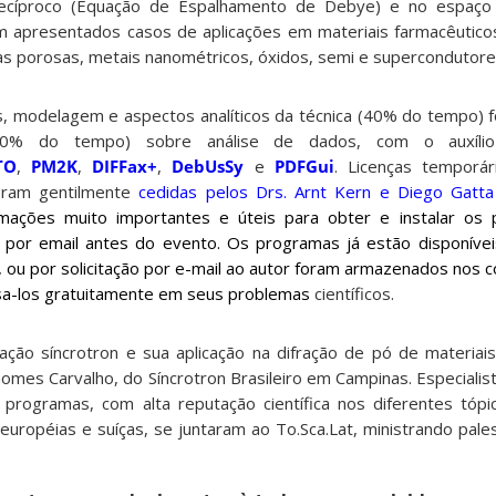
ecíproco (Equação de Espalhamento de Debye) e no espaço
am apresentados casos de aplicações em materiais farmacêutico
as porosas, metais nanométricos, óxidos, semi e supercondutore
is, modelagem e aspectos analíticos da técnica (40% do tempo)
(60% do tempo) sobre análise de dados, com o auxílio
TO
,
PM2K
,
DIFFax+
,
DebUsSy
e
PDFGui
. Licenças temporár
oram gentilmente
cedidas pelos Drs. Arnt Kern e Diego Gatta
rmações muito importantes e úteis para obter e instalar os
s por email antes do evento. Os programas já estão disponíve
, ou por solicitação por e-mail ao autor foram armazenados nos
sa-los gratuitamente em seus problemas
científicos.
ção síncrotron e sua aplicação na difração de pó de materiais
Gomes Carvalho, do Síncrotron Brasileiro em Campinas. Especiali
programas, com alta reputação científica nos diferentes tópi
 européias e suíças, se juntaram ao To.Sca.Lat, ministrando pale