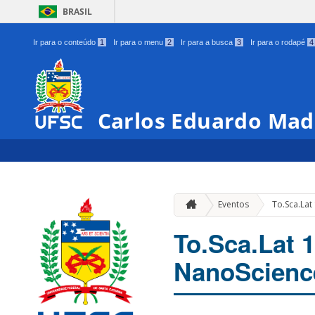
BRASIL
Ir para o conteúdo
1
Ir para o menu
2
Ir para a busca
3
Ir para o rodapé
4
Carlos Eduardo Ma
Eventos
To.Sca.Lat 
To.Sca.Lat 1
NanoScience