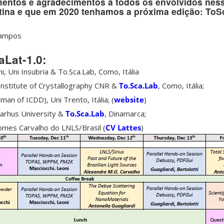
entos e agradecimentos à todos os envolvidos nes
tina e que em 2020 tenhamos a próxima edição: ToSc
Campos
aLat-1.0:
, Uni Insubria & To.Sca.Lab, Como, Itália
 Institute of Crystallography CNR &
To.Sca.Lab
, Como, Itália;
man of ICDD), Uni Trento, Itália; (
website
)
 Aarhus University &
To.Sca.Lab
, Dinamarca;
mes Carvalho do LNLS/Brasil (
CV Lattes
)