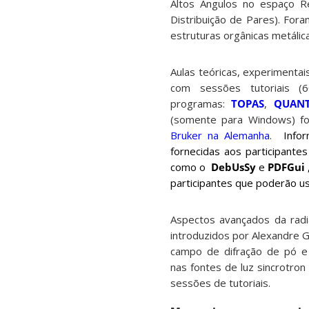
Altos Ângulos no espaço R
Distribuição de Pares). For
estruturas orgânicas metálic
Aulas teóricas, experimenta
com sessões tutoriais 
programas:
TOPAS
,
QUAN
(somente para Windows) f
Bruker na Alemanha
.
Info
fornecidas aos participante
como o
DebUsSy
e
PDFGui
participantes que poderão u
Aspectos avançados da radia
introduzidos por Alexandre 
campo de difração de pó e 
nas fontes de luz sincrotron
sessões de tutoriais.