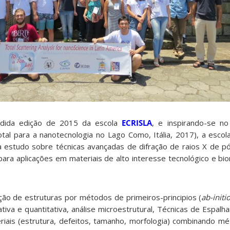
dida edição de 2015 da escola
ECRISLA
, e inspirando-se n
al para a nanotecnologia no Lago Como, Itália, 2017), a escola
a estudo sobre técnicas avançadas de difração de raios X de pó 
 para aplicações em materiais de alto interesse tecnológico e b
ão de estruturas por métodos de primeiros-principios (
ab-initi
tativa e quantitativa, análise microestrutural, Técnicas de Espal
iais (estrutura, defeitos, tamanho, morfologia) combinando m