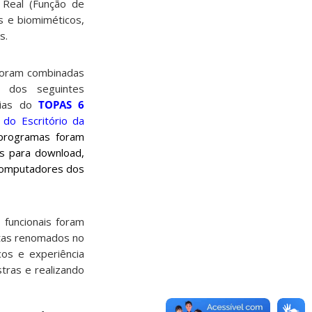
 Real (Função de
s e biomiméticos,
s.
 foram combinadas
 dos seguintes
ias do
TOPAS 6
 do Escritório da
 programas foram
is para download,
 computadores dos
 funcionais foram
stas renomados no
cos e experiência
stras e realizando