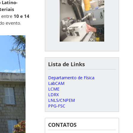
o Latino-
teriais
, entre
10 e 14
 do evento.
Lista de Links
Departamento de Física
LabCAM
LCME
LDRX
LNLS/CNPEM
PPG-FSC
CONTATOS