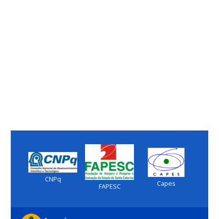
CNPq
Capes
FAPESC