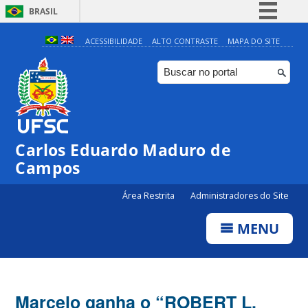
BRASIL
Simplifique!
ACESSIBILIDADE
ALTO CONTRASTE
MAPA DO SITE
Comunica BR
Participe
Acesso à informação
Legislação
Carlos Eduardo Maduro de
Canais
Campos
Área Restrita
Administradores do Site
MENU
Marcelo ganha o “ROBERT L.